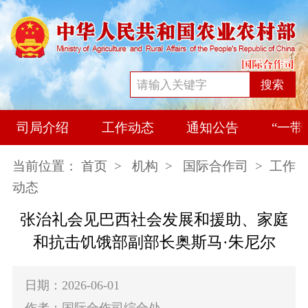
搜索
司局介绍
工作动态
通知公告
“一带
当前位置：
首页
>
机构
>
国际合作司
> 工作
动态
张治礼会见巴西社会发展和援助、家庭
和抗击饥饿部副部长奥斯马·朱尼尔
日期：2026-06-01