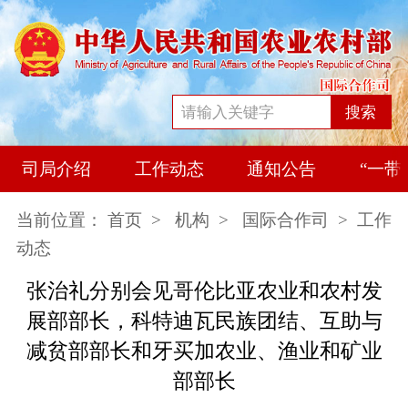
搜索
司局介绍
工作动态
通知公告
“一带
当前位置：
首页
>
机构
>
国际合作司
> 工作
动态
张治礼分别会见哥伦比亚农业和农村发
展部部长，科特迪瓦民族团结、互助与
减贫部部长和牙买加农业、渔业和矿业
部部长