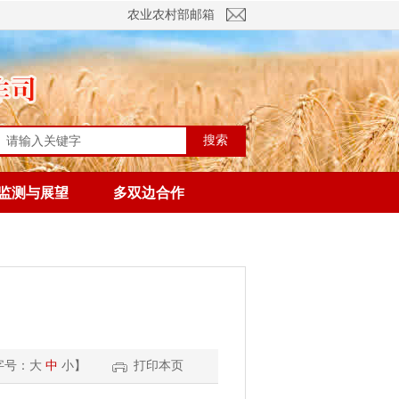
农业农村部邮箱
搜索
监测与展望
多双边合作
字号：
大
中
小
】
打印本页