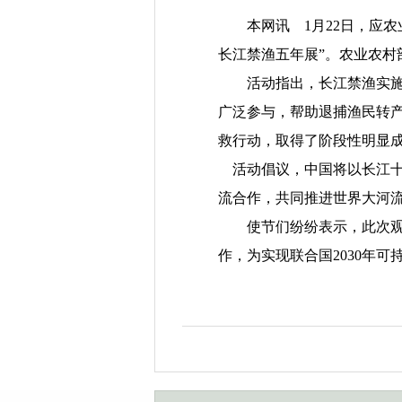
本网讯
1
月
22
日，应农
长江禁渔五年展”。农业农村
活动指出，长江禁渔实施五
广泛参与，帮助退捕渔民转
救行动，取得了阶段性明显
活动倡议，中国将以长江十
流合作，共同推进世界大河
使节们纷纷表示，此次观展
作，为实现联合国
2030
年可