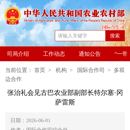
搜索
司局介绍
工作动态
通知公告
“一带
当前位置：
首页
>
机构
>
国际合作司
> 多双
边合作
张治礼会见古巴农业部副部长特尔塞·冈
萨雷斯
日期：2026-06-01